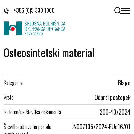
Skoči na vsebino
+386 (0)5 330 1000
odpri 
Osteosintetski material
Kategorija
Blago
Vrsta
Odprti postopek
Referenčna številka dokumenta
200-43/2024
Številka objave na portalu
JN007105/2024-EUe16/01
javnih naročil