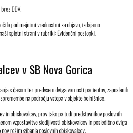
R brez DDV.
ročila pod mejnimi vrednostmi za objavo, izdajamo
ši spletni strani v rubriki: Evidenčni postopki.
alcev v SB Nova Gorica
janja s časom ter predvsem dviga varnosti pacientov, zaposlenih
o spremembe na področju vstopa v objekte bolnišnice.
cev in obiskovalcev, prav tako pa tudi predstavnikov poslovnih
menom vzpostavitve sledljivosti obiskovalcev in posledično dviga
o nov režim gibanja poslovnih obiskovalcev.