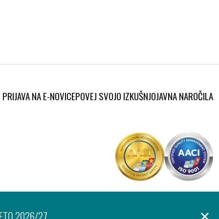
PRIJAVA NA E-NOVICE
POVEJ SVOJO IZKUŠNJO
JAVNA NAROČILA
Produkcija:
anje osebnih podatkov
Izjava o dostopnosti
Piškotki
Ar©tur
LETO 2026/27