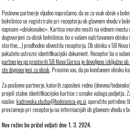
Poslovne partnerje vljudno naprošamo, da se za vsak obisk v boln
bolnišnico se registrirate pri receptorju ob glavnem vhodu v bolni
napisom »obiskovalec«. Kartico morate nositi na vidnem mestu v
dogovorjeni za obisk bolnišnice, bo o vašem načrtovanem obisku (
storitve,…) predhodno obvestila receptorja. Ob obisku v SB Nova 
pokažete ustrezni identifikacijski dokument. Receptor bo o vašem
partnerjev po prostorih SB Nova Gorica je dovoljeno izključno o
ste dogovorjeni za obisk
.
Prosimo vas, da po končanem obisku kar
Za poslovne partnerje, katerih zaposleni redno (dnevno/tedensko)
prejeli stalne identifikacijske kartice z oznako vašega podjetja.
naslov:
sporočite potrebno št
prevzamejo pri receptorju na informacijah ob glavnem vhodu v bo
Nov režim bo pričel veljati dne 1. 3. 2024.