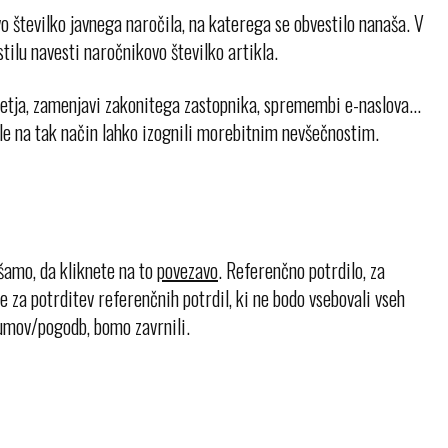
o številko javnega naročila, na katerega se obvestilo nanaša. V
stilu navesti naročnikovo številko artikla.
tja, zamenjavi zakonitega zastopnika, spremembi e-naslova...
 le na tak način lahko izognili morebitnim nevšečnostim.
ošamo, da kliknete na to
povezavo
. Referenčno potrdilo, za
e za potrditev referenčnih potrdil, ki ne bodo vsebovali vseh
zumov/pogodb, bomo zavrnili.