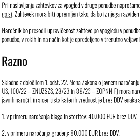
Pri naslavljanju zahtevkov za vpogled v druge ponudbe naprošamo,
. Zahtevek mora biti opremljen tako, da bo iz njega razviden
Naročnik bo presodil upravičenost zahteve po vpogledu v ponudb
ponudbo, v rokih in na način kot je opredeljeno v trenutno veljavn
Razno
Skladno z določilom 1. odst. 22. člena Zakona o javnem naročanju 
US, 100/22 – ZNUZSZS, 28/23 in 88/23 – ZOPNN-F) mora naročnik
javnih naročil, in sicer tista katerih vrednost je brez DDV enaka a
1. v primeru naročanja blaga in storitev: 40.000 EUR brez DDV,
2. v primeru naročanja gradenj: 80.000 EUR brez DDV,