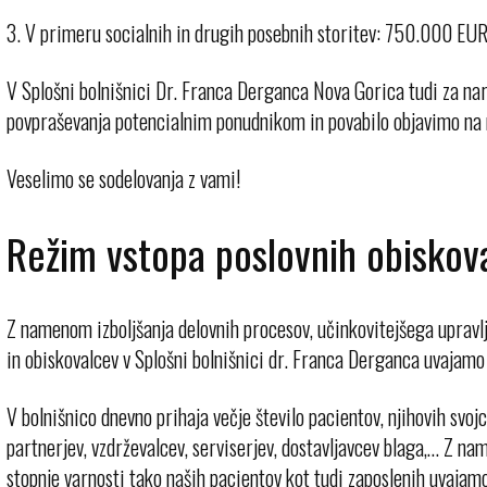
3. V primeru socialnih in drugih posebnih storitev: 750.000 EU
V Splošni bolnišnici Dr. Franca Derganca Nova Gorica tudi za na
povpraševanja potencialnim ponudnikom in povabilo objavimo na na
Veselimo se sodelovanja z vami!
Režim vstopa poslovnih obiskov
Z namenom izboljšanja delovnih procesov, učinkovitejšega upravl
in obiskovalcev v Splošni bolnišnici dr. Franca Derganca uvajam
V bolnišnico dnevno prihaja večje število pacientov, njihovih svoj
partnerjev, vzdrževalcev, serviserjev, dostavljavcev blaga,… Z na
stopnje varnosti tako naših pacientov kot tudi zaposlenih uvajam