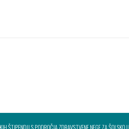
Pravno obvestilo
Varov
IH ŠTIPENDIJ S PODROČJA ZDRAVSTVENE NEGE ZA ŠOLSKO 