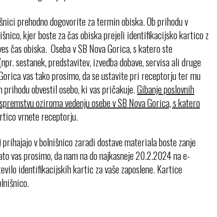
išnici prehodno dogovorite za termin obiska. Ob prihodu v
šnico, kjer boste za čas obiska prejeli identifikacijsko kartico z
es čas obiska. Oseba v SB Nova Gorica, s katero ste
npr. sestanek, predstavitev, izvedba dobave, servisa ali druge
Gorica vas tako prosimo, da se ustavite pri receptorju ter mu
 prihodu obvestil osebo, ki vas pričakuje.
Gibanje poslovnih
b spremstvu oziroma vedenju osebe v SB Nova Gorica, s katero
tico vrnete receptorju.
 prihajajo v bolnišnico zaradi dostave materiala boste zanje
 Zato vas prosimo, da nam na do najkasneje 20.2.2024 na e-
evilo identifikacijskih kartic za vaše zaposlene. Kartice
lnišnico.