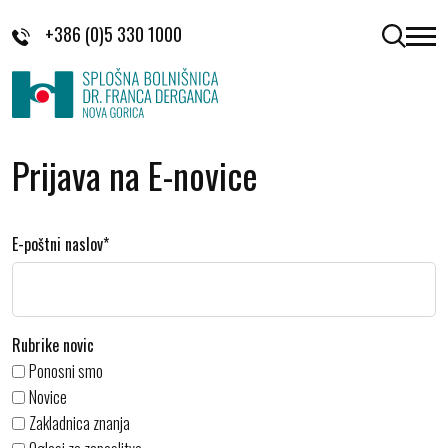
Skoči na vsebino
+386 (0)5 330 1000
odpri 
Prijava na E-novice
E-poštni naslov*
Rubrike novic
Ponosni smo
Novice
Zakladnica znanja