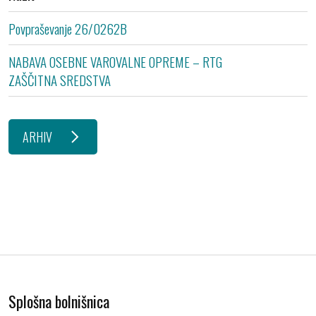
Povpraševanje 26/0262B
Z
NABAVA OSEBNE VAROVALNE OPREME – RTG
D
ZAŠČITNA SREDSTVA
ARHIV
Splošna bolnišnica