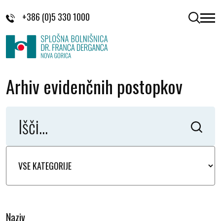
Skoči na vsebino
+386 (0)5 330 1000
odpri 
Arhiv evidenčnih postopkov
Naziv
K