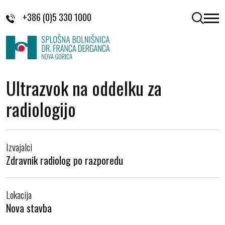
Skoči na vsebino
+386 (0)5 330 1000
odpri 
Ultrazvok na oddelku za
radiologijo
Izvajalci
Zdravnik radiolog po razporedu
Lokacija
Nova stavba