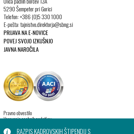
Ulica padlih borcev 13A
5290 Šempeter pri Gorici
Telefon:
+386 (0)5 330 1000
E-pošta:
PRIJAVA NA E-NOVICE
POVEJ SVOJO IZKUŠNJO
JAVNA NAROČILA
Pravno obvestilo
Varovanje osebnih podatkov
Izjava o dostopnosti
RAZPIS KADROVSKIH ŠTIPENDIJ S
Piškotki