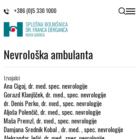
Skoči na vsebino
+386 (0)5 330 1000
odpri 
Nevrološka ambulanta
Izvajalci
Ana Cigoj, dr. med. spec. nevrologije
Gorazd Klanjšček, dr. med., spec. nevrologije
dr. Denis Perko, dr. med., spec. nevrologije
Aljoša Polenčič, dr. med., spec. nevrologije
Maša Premzl, dr. med., spec. nevrologije
Damjana Srednik Kobal , dr. med. , spec. nevrologije
Aleksandar Ješić, dr. med., spec. nevrologije