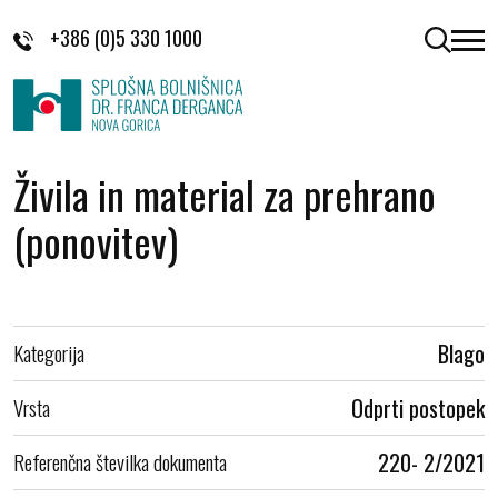
Skoči na vsebino
+386 (0)5 330 1000
odpri 
Živila in material za prehrano
(ponovitev)
Kategorija
Blago
Vrsta
Odprti postopek
Referenčna številka dokumenta
220- 2/2021