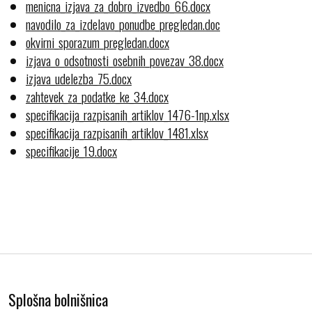
menicna_izjava_za_dobro_izvedbo_66.docx
navodilo_za_izdelavo_ponudbe_pregledan.doc
okvirni_sporazum_pregledan.docx
izjava_o_odsotnosti_osebnih_povezav_38.docx
izjava_udelezba_75.docx
zahtevek_za_podatke_ke_34.docx
specifikacija_razpisanih_artiklov_1476-1np.xlsx
specifikacija_razpisanih_artiklov_1481.xlsx
specifikacije_19.docx
Splošna bolnišnica