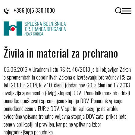
Skoči na vsebino
+386 (0)5 330 1000
odpri 
Živila in material za prehrano
05.06.2013 V Uradnem listu RS št. 46/2013 je bil objavljen Zakon
o spremembah in dopolnitvah Zakona o izvrševanju proračunov RS za
leti 2013 in 2014, ki v 10. členu (dodan nov 60. a člen) od 1.7.2013
uveljavlja spremembo (dvig) stopenj DDV. Ponudnik mora ob oddaji
ponudbe upoštevati spremenjeno stopnjo DDV. Ponudnik vpisuje
ponudbeno ceno v EUR z DDV. V spletni aplikaciji je na artiklu
evidenčno vpisana trenutno veljavna stopnja DDV zato prikaz neto
cene v aplikaciji ni pravilen, kar pa ne vpliva na izbor
najugodnejšega ponudnika.