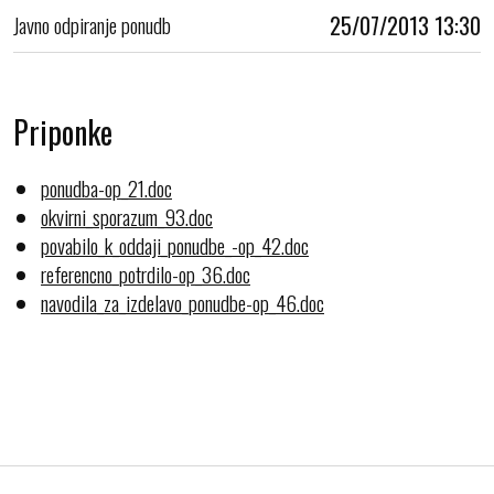
Javno odpiranje ponudb
25/07/2013 13:30
Priponke
ponudba-op_21.doc
okvirni_sporazum_93.doc
povabilo_k_oddaji_ponudbe_-op_42.doc
referencno_potrdilo-op_36.doc
navodila_za_izdelavo_ponudbe-op_46.doc