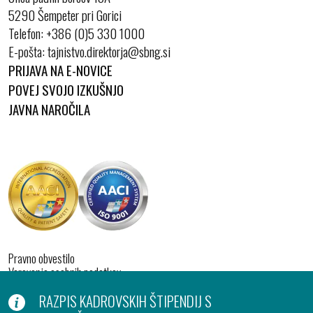
5290 Šempeter pri Gorici
Telefon:
+386 (0)5 330 1000
E-pošta:
PRIJAVA NA E-NOVICE
POVEJ SVOJO IZKUŠNJO
JAVNA NAROČILA
Pravno obvestilo
Varovanje osebnih podatkov
Izjava o dostopnosti
RAZPIS KADROVSKIH ŠTIPENDIJ S
Piškotki