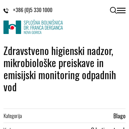
Skoči na vsebino
+386 (0)5 330 1000
odpri 
Zdravstveno higienski nadzor,
mikrobiološke preiskave in
emisijski monitoring odpadnih
vod
Kategorija
Blago