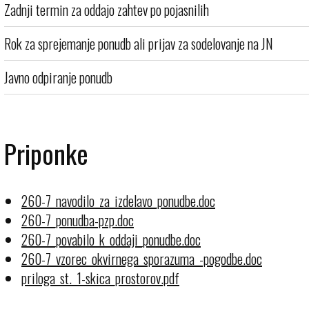
Zadnji termin za oddajo zahtev po pojasnilih
Rok za sprejemanje ponudb ali prijav za sodelovanje na JN
Javno odpiranje ponudb
Priponke
260-7_navodilo_za_izdelavo_ponudbe.doc
260-7_ponudba-pzp.doc
260-7_povabilo_k_oddaji_ponudbe.doc
260-7_vzorec_okvirnega_sporazuma_-pogodbe.doc
priloga_st._1-skica_prostorov.pdf