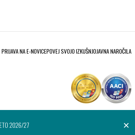
PRIJAVA NA E-NOVICE
POVEJ SVOJO IZKUŠNJO
JAVNA NAROČILA
Produkcija:
anje osebnih podatkov
Izjava o dostopnosti
Piškotki
Ar©tur
LETO 2026/27