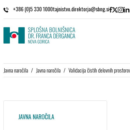
Skoči na vsebino
+386 (0)5 330 1000
Javna naročila
/
Javna naročila
/
Validacija čistih delovnih prostoro
JAVNA NAROČILA