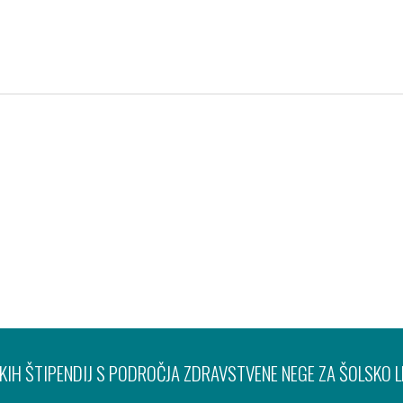
Pravno obvestilo
Varov
IH ŠTIPENDIJ S PODROČJA ZDRAVSTVENE NEGE ZA ŠOLSKO 