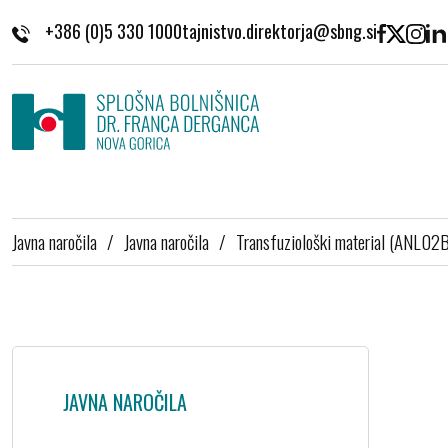
Skoči na vsebino
+386 (0)5 330 1000
Javna naročila
/
Javna naročila
/
Transfuziološki material (ANL02
JAVNA NAROČILA