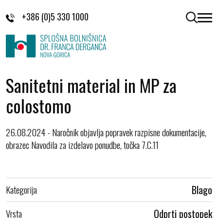
Skoči na vsebino
+386 (0)5 330 1000
odpri 
Sanitetni material in MP za
colostomo
26.08.2024 - Naročnik objavlja popravek razpisne dokumentacije,
obrazec Navodila za izdelavo ponudbe, točka 7.C.11
Kategorija
Blago
Vrsta
Odprti postopek