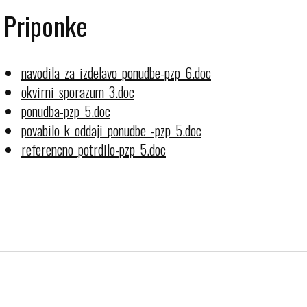
Priponke
navodila_za_izdelavo_ponudbe-pzp_6.doc
okvirni_sporazum_3.doc
ponudba-pzp_5.doc
povabilo_k_oddaji_ponudbe_-pzp_5.doc
referencno_potrdilo-pzp_5.doc