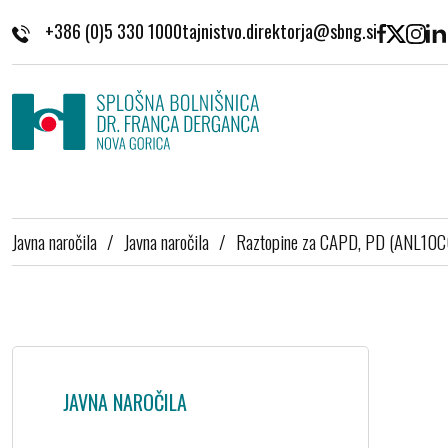
Skoči na vsebino
+386 (0)5 330 1000
Javna naročila
/
Javna naročila
/
Raztopine za CAPD, PD (ANL10
JAVNA NAROČILA