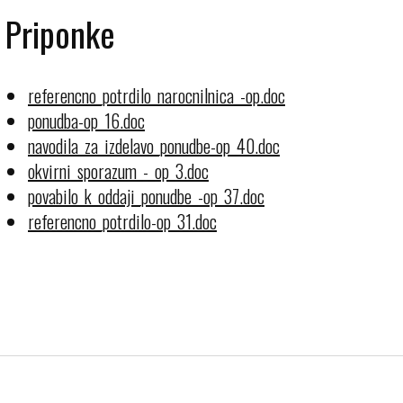
Priponke
referencno_potrdilo_narocnilnica_-op.doc
ponudba-op_16.doc
navodila_za_izdelavo_ponudbe-op_40.doc
okvirni_sporazum_-_op_3.doc
povabilo_k_oddaji_ponudbe_-op_37.doc
referencno_potrdilo-op_31.doc