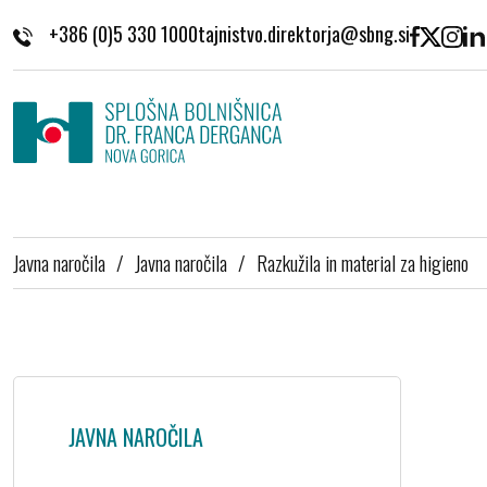
Skoči na vsebino
+386 (0)5 330 1000
Javna naročila
/
Javna naročila
/
Razkužila in material za higieno
JAVNA NAROČILA