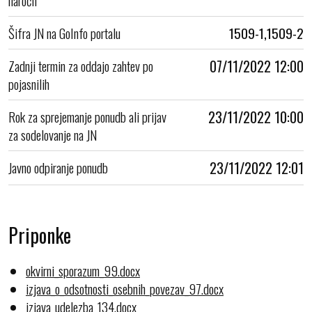
Šifra JN na GoInfo portalu
1509-1,1509-2
Zadnji termin za oddajo zahtev po
07/11/2022 12:00
pojasnilih
Rok za sprejemanje ponudb ali prijav
23/11/2022 10:00
za sodelovanje na JN
Javno odpiranje ponudb
23/11/2022 12:01
Priponke
okvirni_sporazum_99.docx
izjava_o_odsotnosti_osebnih_povezav_97.docx
izjava_udelezba_134.docx