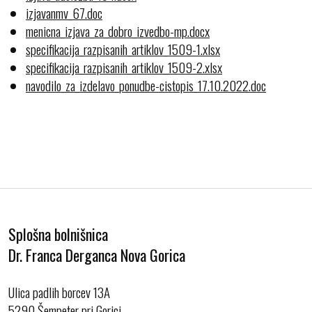
izjavanmv_67.doc
menicna_izjava_za_dobro_izvedbo-mp.docx
specifikacija_razpisanih_artiklov_1509-1.xlsx
specifikacija_razpisanih_artiklov_1509-2.xlsx
navodilo_za_izdelavo_ponudbe-cistopis_17.10.2022.doc
Splošna bolnišnica
Dr. Franca Derganca Nova Gorica
Ulica padlih borcev 13A
5290 Šempeter pri Gorici