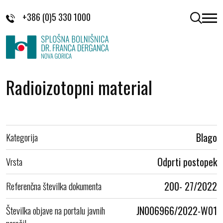
Skoči na vsebino
+386 (0)5 330 1000
odpri 
Radioizotopni material
Kategorija
Blago
Vrsta
Odprti postopek
Referenčna številka dokumenta
200- 27/2022
Številka objave na portalu javnih
JN006966/2022-W01
naročil