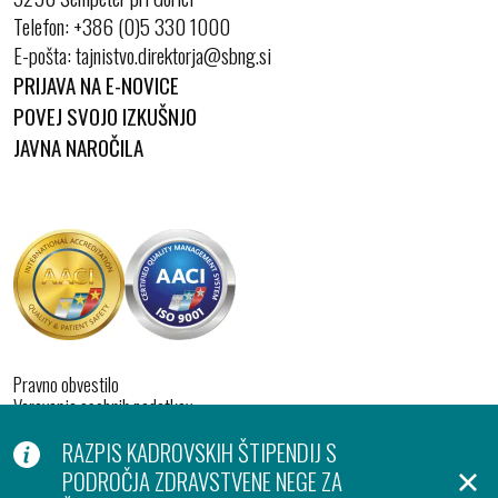
Telefon:
+386 (0)5 330 1000
E-pošta:
PRIJAVA NA E-NOVICE
POVEJ SVOJO IZKUŠNJO
JAVNA NAROČILA
Pravno obvestilo
Varovanje osebnih podatkov
Izjava o dostopnosti
RAZPIS KADROVSKIH ŠTIPENDIJ S
Piškotki
Produkcija:
PODROČJA ZDRAVSTVENE NEGE ZA
Ar©tur