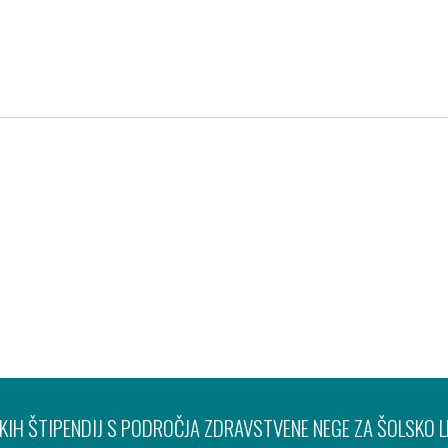
Pravno obvestilo
Varov
IH ŠTIPENDIJ S PODROČJA ZDRAVSTVENE NEGE ZA ŠOLSKO 