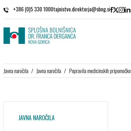
Skoči na vsebino
+386 (0)5 330 1000
Javna naročila
/
Javna naročila
/
Popravila medicinskih pripomočko
JAVNA NAROČILA