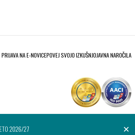
PRIJAVA NA E-NOVICE
POVEJ SVOJO IZKUŠNJO
JAVNA NAROČILA
Produkcija:
anje osebnih podatkov
Izjava o dostopnosti
Piškotki
Ar©tur
LETO 2026/27