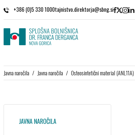
Skoči na vsebino
+386 (0)5 330 1000
Javna naročila
/
Javna naročila
/
Osteosintetični material (ANL11A)
JAVNA NAROČILA