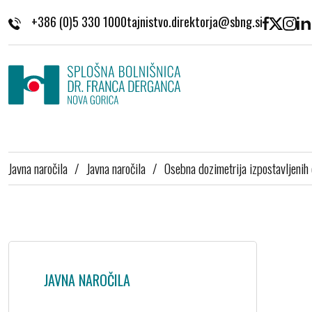
Skoči na vsebino
+386 (0)5 330 1000
Javna naročila
/
Javna naročila
/
Osebna dozimetrija izpostavljenih 
JAVNA NAROČILA