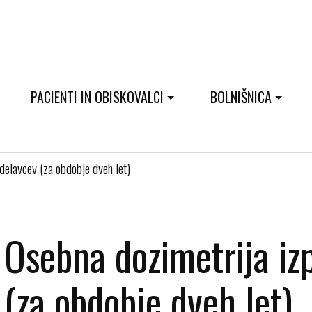
PACIENTI IN OBISKOVALCI
BOLNIŠNICA
delavcev (za obdobje dveh let)
Osebna dozimetrija iz
(za obdobje dveh let)