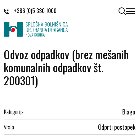
Skoči na vsebino
+386 (0)5 330 1000
odpri 
Odvoz odpadkov (brez mešanih
komunalnih odpadkov št.
200301)
Kategorija
Blago
Vrsta
Odprti postopek