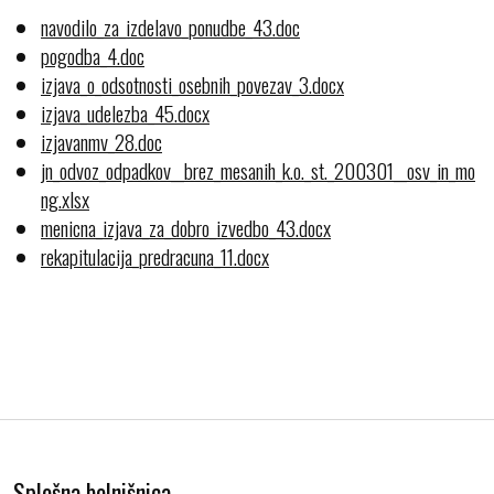
navodilo_za_izdelavo_ponudbe_43.doc
pogodba_4.doc
izjava_o_odsotnosti_osebnih_povezav_3.docx
izjava_udelezba_45.docx
izjavanmv_28.doc
jn_odvoz_odpadkov__brez_mesanih_k.o._st._200301__osv_in_mo
ng.xlsx
menicna_izjava_za_dobro_izvedbo_43.docx
rekapitulacija_predracuna_11.docx
Splošna bolnišnica