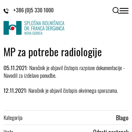
Skoči na vsebino
+386 (0)5 330 1000
odpri 
MP za potrebe radiologije
05.11.2021
: Naročnik je objavil čistopis razpisne dokumentacije -
Navodil za izdelavo ponudbe.
12.11.2021:
Naročnik je objavil čistopis okvirnega sporazuma.
Kategorija
Blago
Vrsta
Odprti postopek