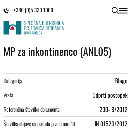
Skoči na vsebino
+386 (0)5 330 1000
odpri 
MP za inkontinenco (ANL05)
Kategorija
Blago
Vrsta
Odprti postopek
Referenčna številka dokumenta
200- 8/2012
Številka objave na portalu javnih naročil
JN 01520/2012