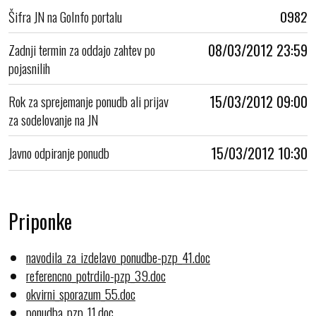
Šifra JN na GoInfo portalu
0982
Zadnji termin za oddajo zahtev po
08/03/2012 23:59
pojasnilih
Rok za sprejemanje ponudb ali prijav
15/03/2012 09:00
za sodelovanje na JN
Javno odpiranje ponudb
15/03/2012 10:30
Priponke
navodila_za_izdelavo_ponudbe-pzp_41.doc
referencno_potrdilo-pzp_39.doc
okvirni_sporazum_55.doc
ponudba_pzp_11.doc