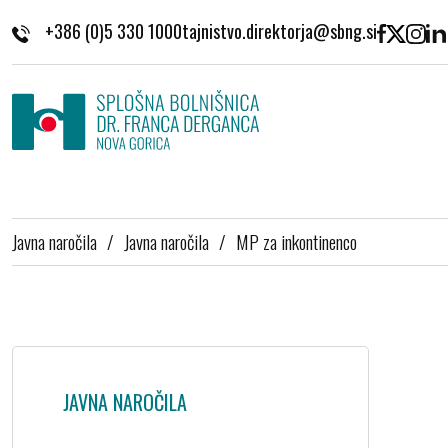
Skoči na vsebino
+386 (0)5 330 1000
Javna naročila
/
Javna naročila
/
MP za inkontinenco
JAVNA NAROČILA