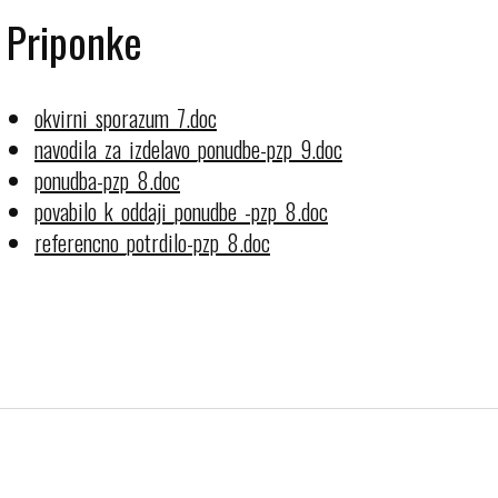
Priponke
okvirni_sporazum_7.doc
navodila_za_izdelavo_ponudbe-pzp_9.doc
ponudba-pzp_8.doc
povabilo_k_oddaji_ponudbe_-pzp_8.doc
referencno_potrdilo-pzp_8.doc