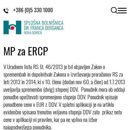
Skoči na vsebino
+386 (0)5 330 1000
odpri 
MP za ERCP
V Uradnem listu RS št. 46/2013 je bil objavljen Zakon o
spremembah in dopolnitvah Zakona o izvrševanju proračunov RS za
leti 2013 in 2014, ki v 10. členu (dodan nov 60. a člen) od 1.7.2013
uveljavlja spremembo (dvig) stopenj DDV. Ponudnik mora ob oddaji
ponudbe upoštevati spremenjeno stopnjo DDV. Ponudnik vpisuje
ponudbeno ceno v EUR z DDV. V spletni aplikaciji je na artiklu
evidenčno vpisana trenutno veljavna stopnja DDV zato prikaz neto
cene v aplikaciji ni pravilen, kar pa ne vpliva na izbor
najugodnejšega ponudnika.