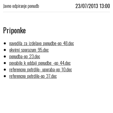
Javno odpiranje ponudb
23/07/2013 13:00
Priponke
navodila_za_izdelavo_ponudbe-op_48.doc
okvirni_sporazum_95.doc
ponudba-op_23.doc
povabilo_k_oddaji_ponudbe_-op_44.doc
referencno_potrdilo-_uporaba-op_10.doc
referencno_potrdilo-op_37.doc