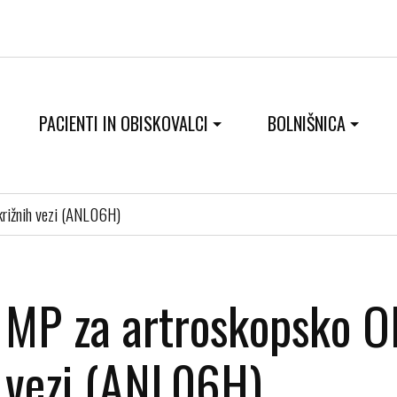
PACIENTI IN OBISKOVALCI
BOLNIŠNICA
križnih vezi (ANL06H)
MP za artroskopsko OP
vezi (ANL06H)