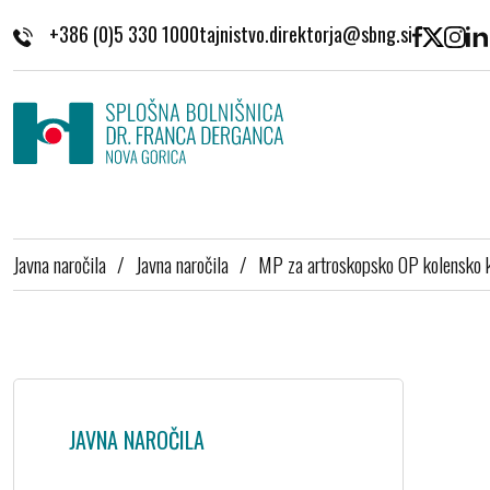
Skoči na vsebino
+386 (0)5 330 1000
Javna naročila
/
Javna naročila
/
MP za artroskopsko OP kolensko 
JAVNA NAROČILA