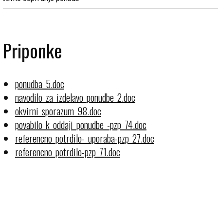
Priponke
ponudba_5.doc
navodilo_za_izdelavo_ponudbe_2.doc
okvirni_sporazum_98.doc
povabilo_k_oddaji_ponudbe_-pzp_74.doc
referencno_potrdilo-_uporaba-pzp_27.doc
referencno_potrdilo-pzp_71.doc