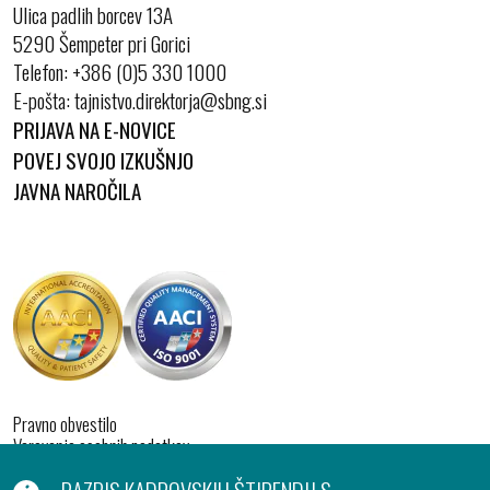
Ulica padlih borcev 13A
5290 Šempeter pri Gorici
Telefon:
+386 (0)5 330 1000
E-pošta:
PRIJAVA NA E-NOVICE
POVEJ SVOJO IZKUŠNJO
JAVNA NAROČILA
Pravno obvestilo
Varovanje osebnih podatkov
Izjava o dostopnosti
Piškotki