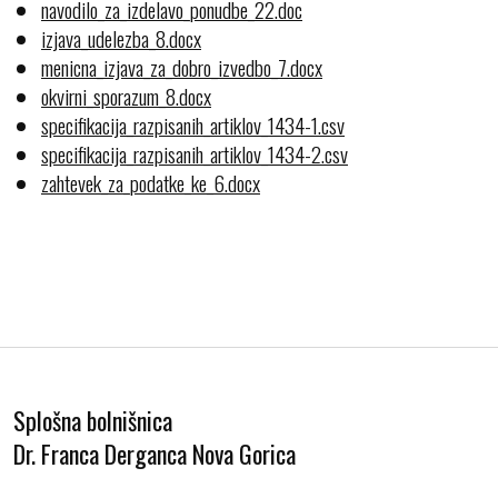
navodilo_za_izdelavo_ponudbe_22.doc
izjava_udelezba_8.docx
menicna_izjava_za_dobro_izvedbo_7.docx
okvirni_sporazum_8.docx
specifikacija_razpisanih_artiklov_1434-1.csv
specifikacija_razpisanih_artiklov_1434-2.csv
zahtevek_za_podatke_ke_6.docx
Splošna bolnišnica
Dr. Franca Derganca Nova Gorica