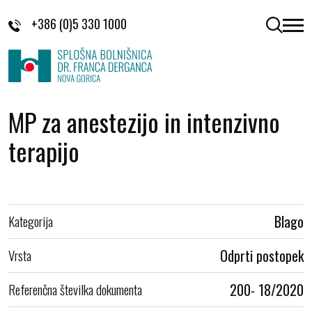
Skoči na vsebino
+386 (0)5 330 1000
odpri 
MP za anestezijo in intenzivno
terapijo
Kategorija
Blago
Vrsta
Odprti postopek
Referenčna številka dokumenta
200- 18/2020