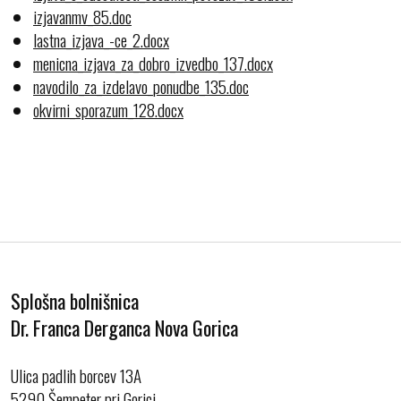
izjavanmv_85.doc
lastna_izjava_-ce_2.docx
menicna_izjava_za_dobro_izvedbo_137.docx
navodilo_za_izdelavo_ponudbe_135.doc
okvirni_sporazum_128.docx
Splošna bolnišnica
Dr. Franca Derganca Nova Gorica
Ulica padlih borcev 13A
5290 Šempeter pri Gorici