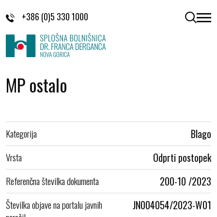
Skoči na vsebino
+386 (0)5 330 1000
odpri 
MP ostalo
Kategorija
Blago
Vrsta
Odprti postopek
Referenčna številka dokumenta
200-10 /2023
Številka objave na portalu javnih
JN004054/2023-W01
naročil