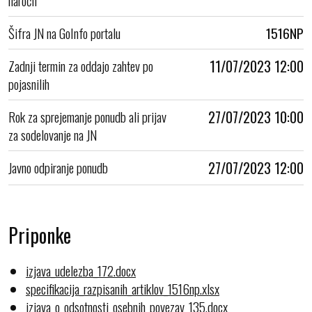
Šifra JN na GoInfo portalu
1516NP
Zadnji termin za oddajo zahtev po
11/07/2023 12:00
pojasnilih
Rok za sprejemanje ponudb ali prijav
27/07/2023 10:00
za sodelovanje na JN
Javno odpiranje ponudb
27/07/2023 12:00
Priponke
izjava_udelezba_172.docx
specifikacija_razpisanih_artiklov_1516np.xlsx
izjava_o_odsotnosti_osebnih_povezav_135.docx