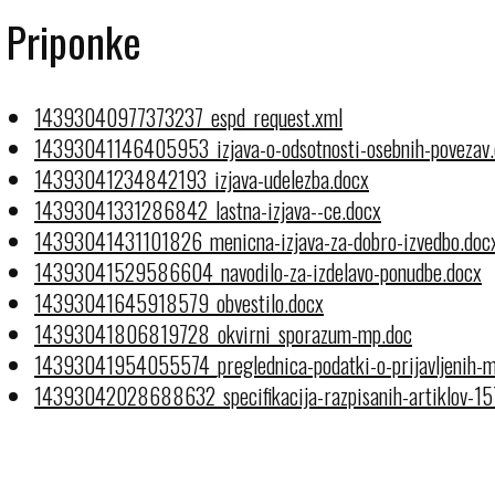
Priponke
14393040977373237_espd_request.xml
14393041146405953_izjava-o-odsotnosti-osebnih-povezav
14393041234842193_izjava-udelezba.docx
14393041331286842_lastna-izjava--ce.docx
14393041431101826_menicna-izjava-za-dobro-izvedbo.doc
14393041529586604_navodilo-za-izdelavo-ponudbe.docx
14393041645918579_obvestilo.docx
14393041806819728_okvirni_sporazum-mp.doc
14393041954055574_preglednica-podatki-o-prijavljenih-m
14393042028688632_specifikacija-razpisanih-artiklov-15