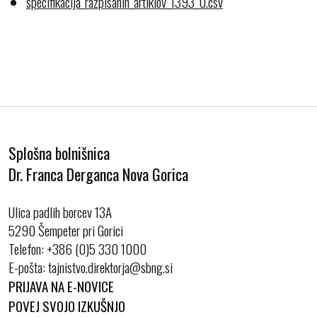
specifikacija_razpisanih_artiklov_1393_0.csv
Splošna bolnišnica
Dr. Franca Derganca Nova Gorica
Ulica padlih borcev 13A
5290 Šempeter pri Gorici
Telefon:
+386 (0)5 330 1000
E-pošta:
PRIJAVA NA E-NOVICE
POVEJ SVOJO IZKUŠNJO