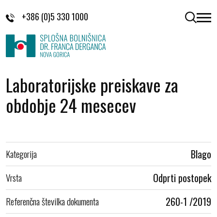
Skoči na vsebino
+386 (0)5 330 1000
odpri 
Laboratorijske preiskave za
obdobje 24 mesecev
Kategorija
Blago
Vrsta
Odprti postopek
Referenčna številka dokumenta
260-1 /2019