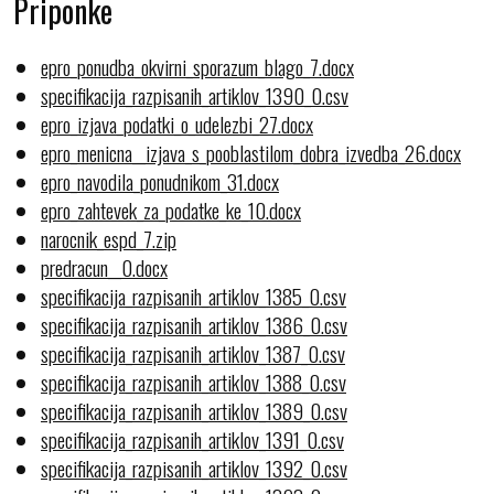
Priponke
epro_ponudba_okvirni_sporazum_blago_7.docx
specifikacija_razpisanih_artiklov_1390_0.csv
epro_izjava_podatki_o_udelezbi_27.docx
epro_menicna__izjava_s_pooblastilom_dobra_izvedba_26.docx
epro_navodila_ponudnikom_31.docx
epro_zahtevek_za_podatke_ke_10.docx
narocnik_espd_7.zip
predracun__0.docx
specifikacija_razpisanih_artiklov_1385_0.csv
specifikacija_razpisanih_artiklov_1386_0.csv
specifikacija_razpisanih_artiklov_1387_0.csv
specifikacija_razpisanih_artiklov_1388_0.csv
specifikacija_razpisanih_artiklov_1389_0.csv
specifikacija_razpisanih_artiklov_1391_0.csv
specifikacija_razpisanih_artiklov_1392_0.csv