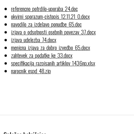
referencno_potrdilo-uporaba_24.doc
okvirni_sporazum-cistopis_12.11.21_0.docx
navodilo_za_izdelavo_ponudbe_65.doc
izjava_o_odsotnosti_osebnih_povezav_37.docx
izjava_udelezba_74.docx
menicna_izjava_za_dobro_izvedbo_65.docx
zahtevek_za_podatke_ke_33.docx
specifikacija_razpisanih_artiklov_1436np.xlsx
narocnik_espd_48.zip