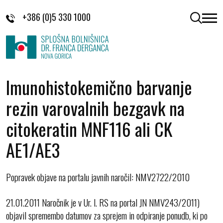
Skoči na vsebino
+386 (0)5 330 1000
odpri 
Imunohistokemično barvanje
rezin varovalnih bezgavk na
citokeratin MNF116 ali CK
AE1/AE3
Popravek objave na portalu javnih naročil: NMV2722/2010
21.01.2011 Naročnik je v Ur. l. RS na portal JN NMV243/2011)
objavil spremembo datumov za sprejem in odpiranje ponudb, ki po