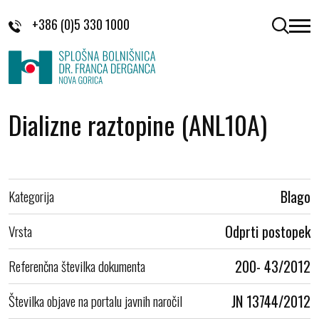
Skoči na vsebino
+386 (0)5 330 1000
odpri 
Dializne raztopine (ANL10A)
Kategorija
Blago
Vrsta
Odprti postopek
Referenčna številka dokumenta
200- 43/2012
Številka objave na portalu javnih naročil
JN 13744/2012