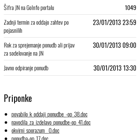
Šifra JN na GoInfo portalu
1049
Zadnji termin za oddajo zahtev po
23/01/2013 23:59
pojasnilih
Rok za sprejemanje ponudb ali prijav
30/01/2013 09:00
za sodelovanje na JN
Javno odpiranje ponudb
30/01/2013 13:30
Priponke
povabilo_k_oddaji_ponudbe_-op_38.doc
navodila_za_izdelavo_ponudbe-op_41.doc
okvirni_sporazum__0.doc
ponudba-op_17.doc