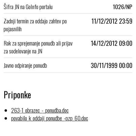
Šifra JN na GoInfo portalu
1026/NP
Zadnji termin za oddajo zahtev po
11/12/2012 23:59
pojasnilih
Rok za sprejemanje ponudb ali prijav
14/12/2012 09:00
za sodelovanje na JN
Javno odpiranje ponudb
30/11/1999 00:00
Priponke
263-1_obrazec_-_ponudba.doc
povabilo_k_oddaji_ponudbe_-pzp_60.doc