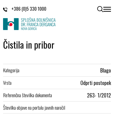
Skoči na vsebino
+386 (0)5 330 1000
odpri 
Čistila in pribor
Kategorija
Blago
Vrsta
Odprti postopek
Referenčna številka dokumenta
263- 1/2012
Številka objave na portalu javnih naročil