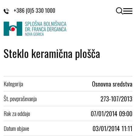
Skoči na vsebino
+386 (0)5 330 1000
odpri 
Steklo keramična plošča
Kategorija
Osnovna sredstva
Št. povpraševanja
273-107/2013
Rok za oddajo
07/01/2014 09:00
Datum objave
03/01/2014 11:11