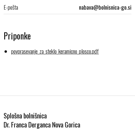
E-pošta
Priponke
povprasevanje_za_steklo_keramicno_plosco.pdf
Splošna bolnišnica
Dr. Franca Derganca Nova Gorica