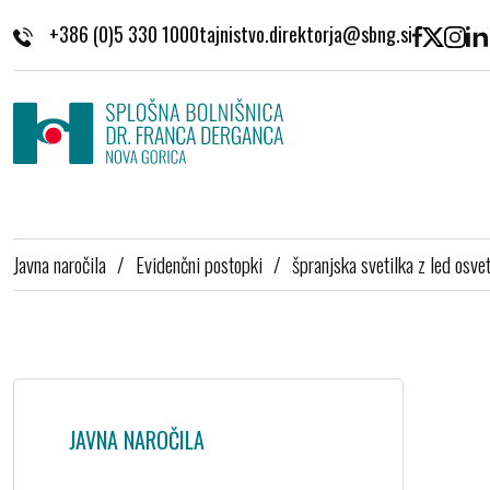
Skoči na vsebino
+386 (0)5 330 1000
Javna naročila
/
Evidenčni postopki
/
špranjska svetilka z led osvetl
JAVNA NAROČILA