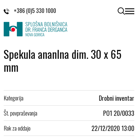
Skoči na vsebino
+386 (0)5 330 1000
odpri 
Spekula ananlna dim. 30 x 65
mm
Kategorija
Drobni inventar
Št. povpraševanja
PO1 20/0033
Rok za oddajo
22/12/2020 13:00