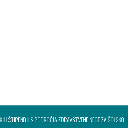
Pravno obvestilo
Varov
IH ŠTIPENDIJ S PODROČJA ZDRAVSTVENE NEGE ZA ŠOLSKO 