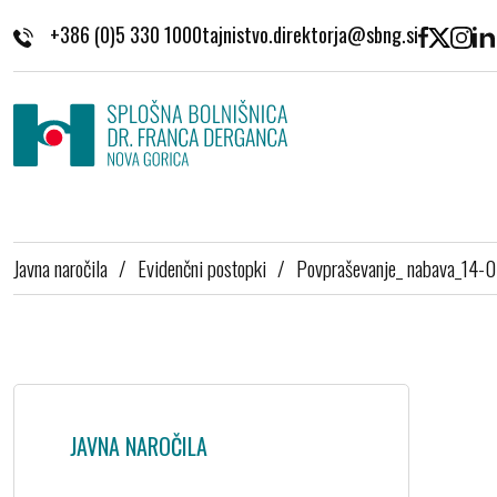
Skoči na vsebino
+386 (0)5 330 1000
Javna naročila
/
Evidenčni postopki
/
Povpraševanje_ nabava_14-
JAVNA NAROČILA