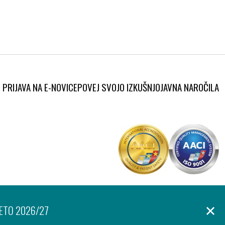
PRIJAVA NA E-NOVICE
POVEJ SVOJO IZKUŠNJO
JAVNA NAROČILA
Produkcija:
anje osebnih podatkov
Izjava o dostopnosti
Piškotki
Ar©tur
LETO 2026/27