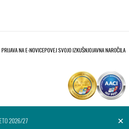
PRIJAVA NA E-NOVICE
POVEJ SVOJO IZKUŠNJO
JAVNA NAROČILA
Produkcija:
anje osebnih podatkov
Izjava o dostopnosti
Piškotki
Ar©tur
LETO 2026/27