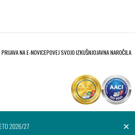
PRIJAVA NA E-NOVICE
POVEJ SVOJO IZKUŠNJO
JAVNA NAROČILA
Produkcija:
anje osebnih podatkov
Izjava o dostopnosti
Piškotki
Ar©tur
LETO 2026/27