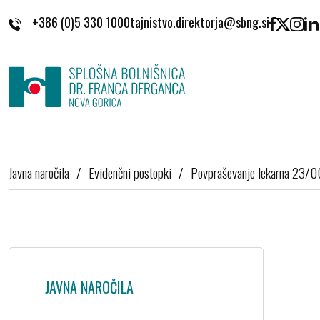
Skoči na vsebino
+386 (0)5 330 1000
Javna naročila
/
Evidenčni postopki
/
Povpraševanje lekarna 23/
JAVNA NAROČILA