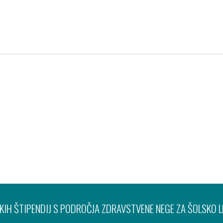
Pravno obvestilo
Varov
IH ŠTIPENDIJ S PODROČJA ZDRAVSTVENE NEGE ZA ŠOLSKO 