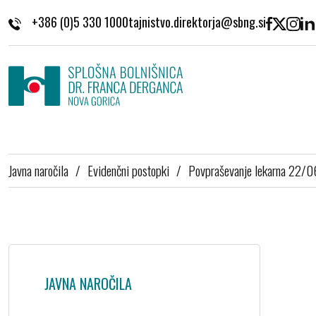
Skoči na vsebino
+386 (0)5 330 1000
Javna naročila
/
Evidenčni postopki
/
Povpraševanje lekarna 22/
JAVNA NAROČILA