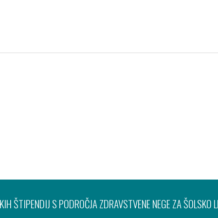
Pravno obvestilo
Varov
IH ŠTIPENDIJ S PODROČJA ZDRAVSTVENE NEGE ZA ŠOLSKO 