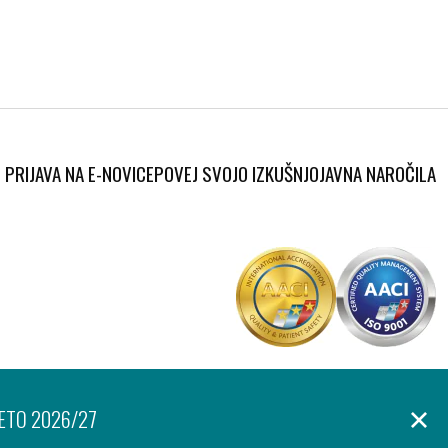
PRIJAVA NA E-NOVICE
POVEJ SVOJO IZKUŠNJO
JAVNA NAROČILA
Produkcija:
anje osebnih podatkov
Izjava o dostopnosti
Piškotki
Ar©tur
LETO 2026/27