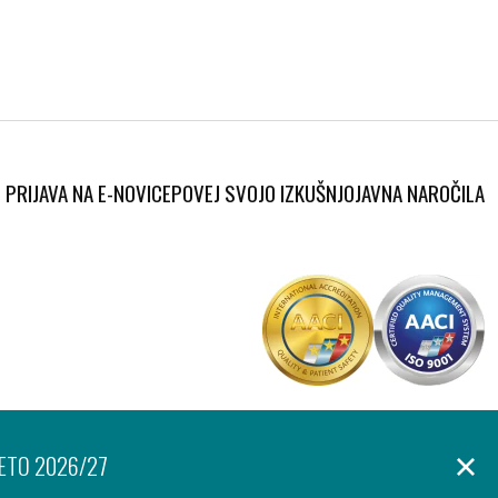
PRIJAVA NA E-NOVICE
POVEJ SVOJO IZKUŠNJO
JAVNA NAROČILA
Produkcija:
anje osebnih podatkov
Izjava o dostopnosti
Piškotki
Ar©tur
LETO 2026/27