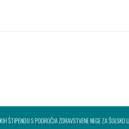
Pravno obvestilo
Varov
IH ŠTIPENDIJ S PODROČJA ZDRAVSTVENE NEGE ZA ŠOLSKO 