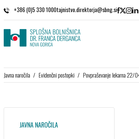
Skoči na vsebino
+386 (0)5 330 1000
Javna naročila
/
Evidenčni postopki
/
Povpraševanje lekarna 22/
JAVNA NAROČILA