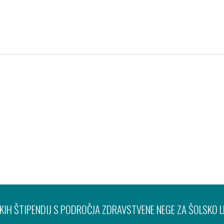
Pravno obvestilo
Varov
IH ŠTIPENDIJ S PODROČJA ZDRAVSTVENE NEGE ZA ŠOLSKO 