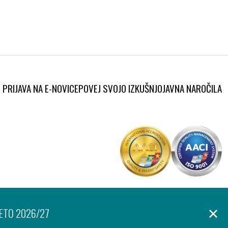
PRIJAVA NA E-NOVICE
POVEJ SVOJO IZKUŠNJO
JAVNA NAROČILA
Produkcija:
anje osebnih podatkov
Izjava o dostopnosti
Piškotki
Ar©tur
LETO 2026/27