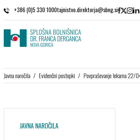
Skoči na vsebino
+386 (0)5 330 1000
Javna naročila
/
Evidenčni postopki
/
Povpraševanje lekarna 22/
JAVNA NAROČILA