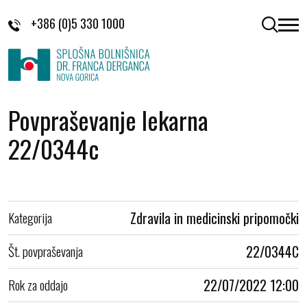
Skoči na vsebino
+386 (0)5 330 1000
odpri 
Povpraševanje lekarna
22/0344c
Kategorija
Zdravila in medicinski pripomočki
Št. povpraševanja
22/0344C
Rok za oddajo
22/07/2022 12:00