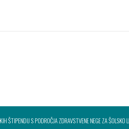
Pravno obvestilo
Varov
IH ŠTIPENDIJ S PODROČJA ZDRAVSTVENE NEGE ZA ŠOLSKO 