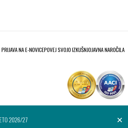
PRIJAVA NA E-NOVICE
POVEJ SVOJO IZKUŠNJO
JAVNA NAROČILA
Produkcija:
anje osebnih podatkov
Izjava o dostopnosti
Piškotki
Ar©tur
LETO 2026/27