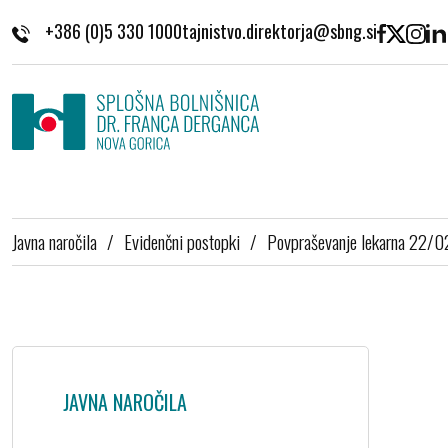
Skoči na vsebino
+386 (0)5 330 1000
Javna naročila
/
Evidenčni postopki
/
Povpraševanje lekarna 22/
JAVNA NAROČILA