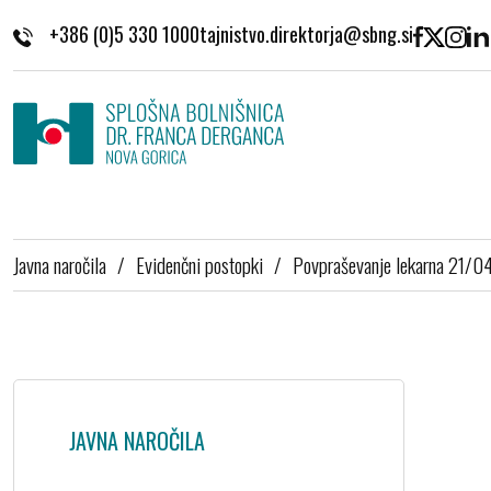
Skoči na vsebino
+386 (0)5 330 1000
Javna naročila
/
Evidenčni postopki
/
Povpraševanje lekarna 21/0
JAVNA NAROČILA