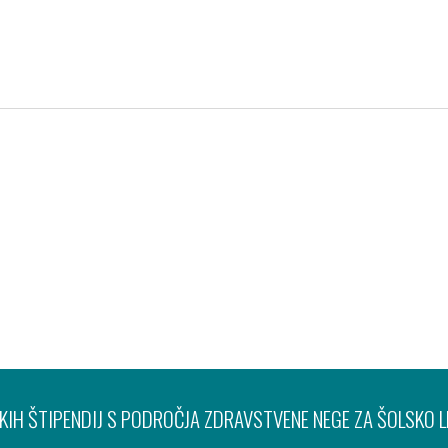
Pravno obvestilo
Varov
IH ŠTIPENDIJ S PODROČJA ZDRAVSTVENE NEGE ZA ŠOLSKO 