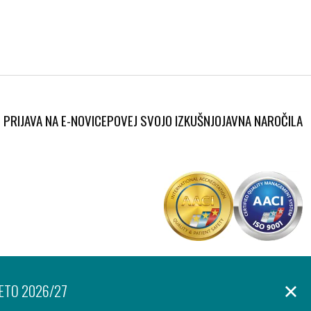
PRIJAVA NA E-NOVICE
POVEJ SVOJO IZKUŠNJO
JAVNA NAROČILA
Produkcija:
anje osebnih podatkov
Izjava o dostopnosti
Piškotki
Ar©tur
LETO 2026/27