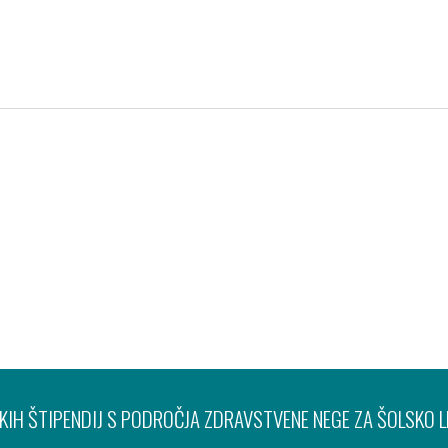
Pravno obvestilo
Varov
IH ŠTIPENDIJ S PODROČJA ZDRAVSTVENE NEGE ZA ŠOLSKO 