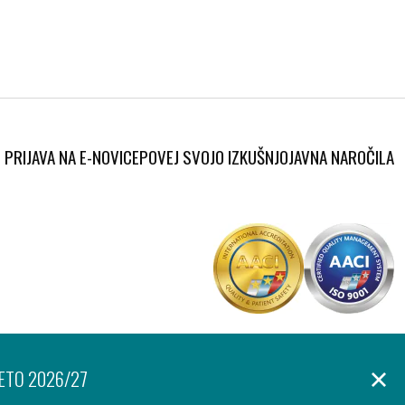
PRIJAVA NA E-NOVICE
POVEJ SVOJO IZKUŠNJO
JAVNA NAROČILA
Produkcija:
anje osebnih podatkov
Izjava o dostopnosti
Piškotki
Ar©tur
LETO 2026/27