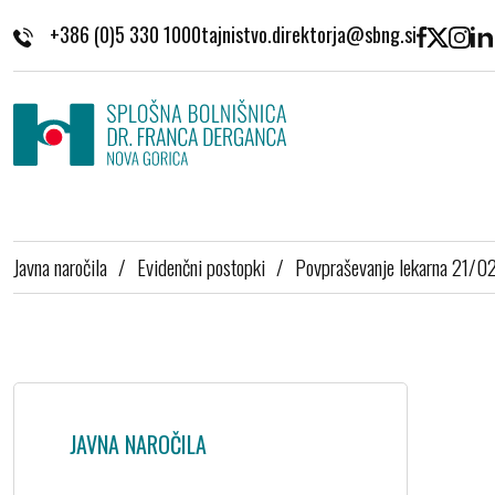
Skoči na vsebino
+386 (0)5 330 1000
Javna naročila
/
Evidenčni postopki
/
Povpraševanje lekarna 21/
JAVNA NAROČILA