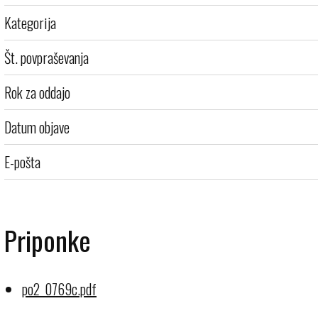
Kategorija
Št. povpraševanja
Rok za oddajo
Datum objave
E-pošta
Priponke
po2_0769c.pdf