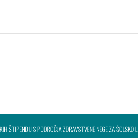
Pravno obvestilo
Varov
IH ŠTIPENDIJ S PODROČJA ZDRAVSTVENE NEGE ZA ŠOLSKO 