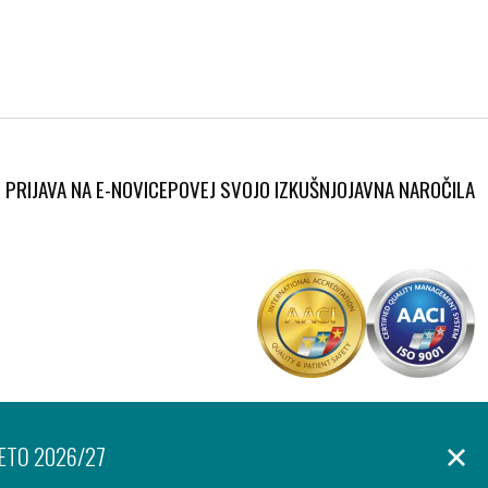
PRIJAVA NA E-NOVICE
POVEJ SVOJO IZKUŠNJO
JAVNA NAROČILA
Produkcija:
anje osebnih podatkov
Izjava o dostopnosti
Piškotki
Ar©tur
LETO 2026/27