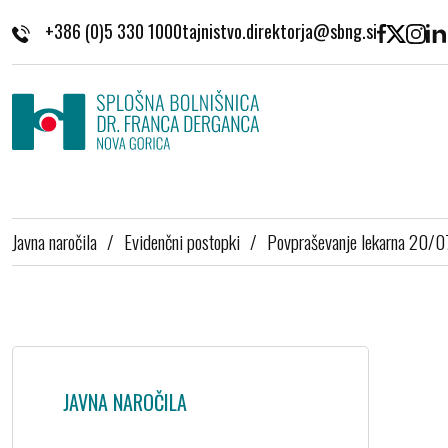
Skoči na vsebino
+386 (0)5 330 1000
Javna naročila
/
Evidenčni postopki
/
Povpraševanje lekarna 20/
JAVNA NAROČILA