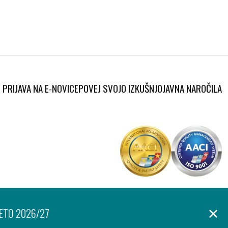
PRIJAVA NA E-NOVICE
POVEJ SVOJO IZKUŠNJO
JAVNA NAROČILA
Produkcija:
anje osebnih podatkov
Izjava o dostopnosti
Piškotki
Ar©tur
LETO 2026/27