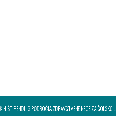
Pravno obvestilo
Varov
IH ŠTIPENDIJ S PODROČJA ZDRAVSTVENE NEGE ZA ŠOLSKO 