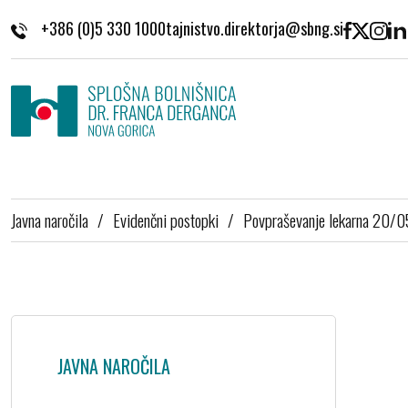
Skoči na vsebino
+386 (0)5 330 1000
Javna naročila
/
Evidenčni postopki
/
Povpraševanje lekarna 20/
JAVNA NAROČILA