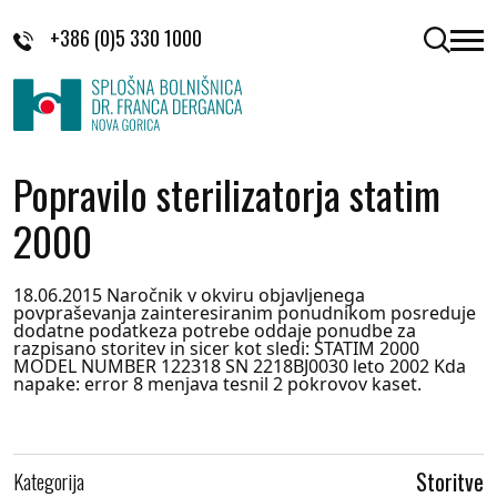
Skoči na vsebino
+386 (0)5 330 1000
odpri 
Popravilo sterilizatorja statim
2000
18.06.2015 Naročnik v okviru objavljenega
povpraševanja zainteresiranim ponudnikom posreduje
dodatne podatkeza potrebe oddaje ponudbe za
razpisano storitev in sicer kot sledi: STATIM 2000
MODEL NUMBER 122318 SN 2218BJ0030 leto 2002 Kda
napake: error 8 menjava tesnil 2 pokrovov kaset.
Kategorija
Storitve