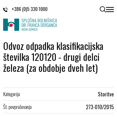
Skoči na vsebino
+386 (0)5 330 1000
odpri 
Odvoz odpadka klasifikacijska
številka 120120 - drugi delci
železa (za obdobje dveh let)
Kategorija
Storitve
Št. povpraševanja
273-010/2015