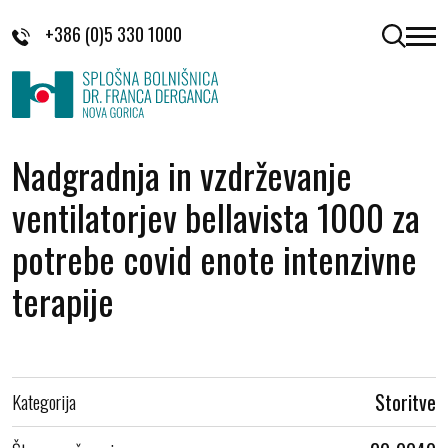
Skoči na vsebino
+386 (0)5 330 1000
odpri 
Nadgradnja in vzdrževanje
ventilatorjev bellavista 1000 za
potrebe covid enote intenzivne
terapije
Kategorija
Storitve